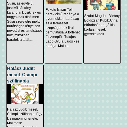
Süsü, az egyfejű,
jószívű sárkány
Fekete István Téli
kalandjai kicsiknek és
berek című regénye a
Szabó Magda - Bárány
nagyoknak diafilmen.
gyermekkori barátság
Boldizsár, Kubik Anna
Süsü szeretetre méltó,
és a természet
előadásában- jó kis
barátságos lénye sok
szépségeinek lírai
kortárs mesék
nevetést és tanulságot
bemutatása. A történet
gyerekeknek
hoz, miközben
főszereplői, Tutajos -
barátokra talál,...
Ladó Gyula Lajos - és
barátja, Matula...
Halász Judit:
mesél. Csimpi
szülinapja
Halász Judit: mesél.
Csimpi szülinapja. Egy
kis majom története.
Mai mese