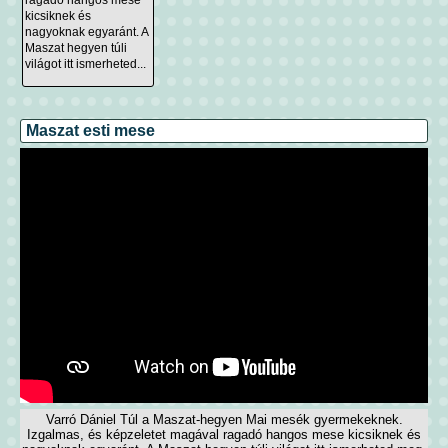
kicsiknek és
nagyoknak egyaránt. A
Maszat hegyen túli
világot itt ismerheted...
Maszat esti mese
Varró Dániel Túl a Maszat-hegyen Mai mesék gyermekeknek.
Izgalmas, és képzeletet magával ragadó hangos mese kicsiknek és