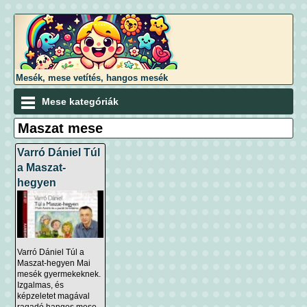
Mesék, mese vetítés, hangos mesék
Mese kategóriák
Maszat mese
Varró Dániel Túl
a Maszat-
hegyen
Varró Dániel Túl a
Maszat-hegyen Mai
mesék gyermekeknek.
Izgalmas, és
képzeletet magával
ragadó hangos mese