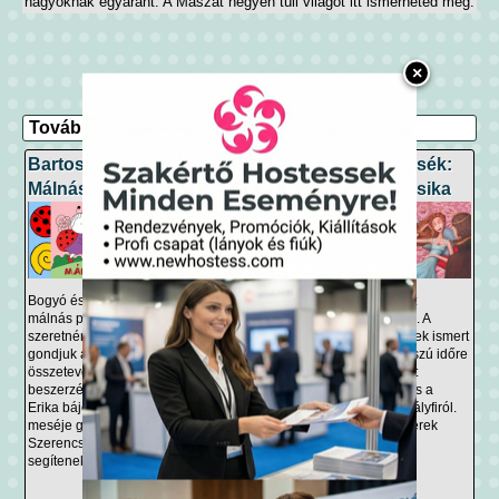
nagyoknak egyaránt. A Maszat hegyen túli világot itt ismerheted meg.
×
További mesék:
Bartos Erika -
Grimm mesék -
Grimm mesék:
Málnás piskóta
A legszebb
Csipkerózsika
libapásztorlány
Bogyó és Babóca
Grimm mesék:
málnás piskótát
Csipkerózsika. A
A Grimm mesék egyik
szeretnének sütni, de
Grimm testvérek ismert
gyönyörű története A
gondjuk akad az
meséje a hosszú időre
legszebb
összetevők
álomba merült
libapásztorlány, ahol
beszerzésével - Bartos
királylányról és a
egy bátor
Erika bájos hangos
megmentő királyfiról.
királykisasszony
meséje gyerekeknek.
Esti mese, gyerek
álruhában libákat őriz,
Szerencsére barátaik
mese.
míg el nem nyeri méltó
segítenek, így...
boldogságát és
szerelmét. Hangos...