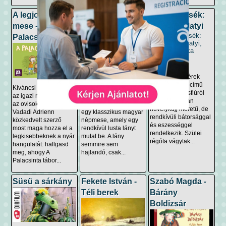
A legjobb nyári
Magyar
Grimm mesék:
mese - A
népmese: Panci
Hüvelyk Matyi
Palacsinta tábor
Manci
A Grimm-testvérek
Hüvelyk Matyi című
Kíváncsi vagy, milyen
Panci Manci – A lusta
meséje egy kisfiúról
az igazi nyári kaland
lány, aki aranyat szőtt
szól, aki csupán
az ovisok szemével?
A Panci Manci mese
hüvelykujj méretű, de
Vadadi Adrienn
egy klasszikus magyar
rendkívüli bátorsággal
közkedvelt szerző
népmese, amely egy
és eszességgel
most maga hozza el a
rendkívül lusta lányt
rendelkezik. Szülei
legkisebbeknek a nyár
mutat be. A lány
régóta vágytak...
hangulatát: hallgasd
semmire sem
meg, ahogy A
hajlandó, csak...
Palacsinta tábor...
Süsü a sárkány
Fekete István -
Szabó Magda -
Téli berek
Bárány
Boldizsár