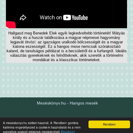
Hallgasd meg Benedek Elek egyik legkedveltebb történetét! Mátyás
király és a huszár találkozása a magyar népmesei hagyomány
legjavát ötvözi: az igazságos uralkodó bölcsességét és a magyar
katona eszességét. Ez a hangos mese nemcsak szórakoztató
kaland, de tanulságos példázat is a becsületről és a furfangról. Ideális
választás gyerekeknek és felnőtteknek, akik szeretik a történelmi
mondákat és a klasszikus történeteket.
Meséskönyv.hu - Hangos mesék
Legújabb mesék
Tartalom
Kapcsolat
A meseskonyv.hu sütiket használ. A 'Rendben' gombra
Rendben
kattintva engedélyezed a cookie-k használatát és a nem
személyre szabott reklámok megjelenését
Bővebben