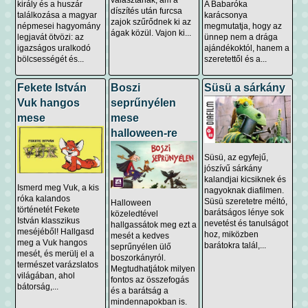
király és a huszár
A Babaróka
díszítés után furcsa
találkozása a magyar
karácsonya
zajok szűrődnek ki az
népmesei hagyomány
megmutatja, hogy az
ágak közül. Vajon ki...
legjavát ötvözi: az
ünnep nem a drága
igazságos uralkodó
ajándékoktól, hanem a
bölcsességét és...
szeretettől és a...
Fekete István
Boszi
Süsü a sárkány
Vuk hangos
seprűnyélen
mese
mese
halloween-re
Süsü, az egyfejű,
jószívű sárkány
kalandjai kicsiknek és
Ismerd meg Vuk, a kis
nagyoknak diafilmen.
róka kalandos
Süsü szeretetre méltó,
Halloween
történetét Fekete
barátságos lénye sok
közeledtével
István klasszikus
nevetést és tanulságot
hallgassátok meg ezt a
meséjéből! Hallgasd
hoz, miközben
mesét a kedves
meg a Vuk hangos
barátokra talál,...
seprűnyélen ülő
mesét, és merülj el a
boszorkányról.
természet varázslatos
Megtudhatjátok milyen
világában, ahol
fontos az összefogás
bátorság,...
és a barátság a
mindennapokban is.