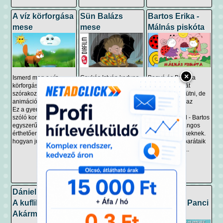
A víz körforgása
Sün Balázs
Bartos Erika -
mese
mese
Málnás piskóta
×
Ismerd meg a víz
Csukás István kedves
Bogyó és Babóca
körforgását egy
hangos meséje, a Sün
málnás piskótát
szórakoztató, rajzos
Balázs, a legkisebb
szeretnének sütni, de
animáció segítségével!
süntestvér kalandjait
gondjuk akad az
Ez a gyerekeknek
meséli el, aki gyakran
összetevők
szóló kortárs mese
kívül reked a családi
beszerzésével - Bartos
egyszerűen és
házikón. A történet a
Erika bájos hangos
érthetően mutatja be,
testvéri összetartásról
meséje gyerekeknek.
hogyan jut el a víz a...
és...
Szerencsére barátaik
segítenek, így...
Dániel András -
Bogyó és
Magyar
A kuflik és az
Babóca - A
népmese: Panci
Akármi - hangos
tűzoltó bogarak
Manci