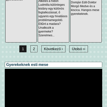
Átkelés a hídon
Domján Edit-Doktor
Ludmilla különleges
Morgó Medve és a
kislány egy különös
kiscica. Hangos mese
foglalkozással, ő
gyerekeknek.
ugyanis egy hivatásos
problémamegoldó.
Eltűnt a madara?
Unatkozik a
gyermeke?
Szerelmes...
1
2
Következő ›
Utolsó ››
Gyerekeknek esti mese