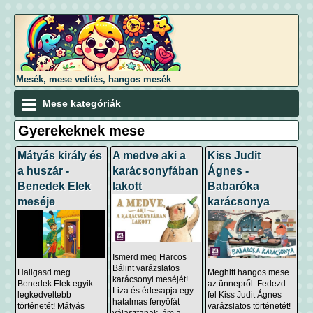
Mesék, mese vetítés, hangos mesék
Mese kategóriák
Gyerekeknek mese
Mátyás király és
A medve aki a
Kiss Judit
a huszár -
karácsonyfában
Ágnes -
Benedek Elek
lakott
Babaróka
meséje
karácsonya
Ismerd meg Harcos
Bálint varázslatos
Hallgasd meg
Meghitt hangos mese
karácsonyi meséjét!
Benedek Elek egyik
az ünnepről. Fedezd
Liza és édesapja egy
legkedveltebb
fel Kiss Judit Ágnes
hatalmas fenyőfát
történetét! Mátyás
varázslatos történetét!
választanak, ám a