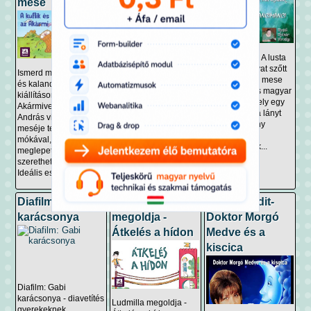
mese
Bartos Erika: A tűzoltó
Panci Manci – A lusta
bogarak - Bogyó és
lány, aki aranyat szőtt
Ismerd meg a kuflikat
Babóca kedvelt
A Panci Manci mese
és kalandjukat egy
meséje, amelyben a
egy klasszikus magyar
kiállításon az
csigafiú és katicalány
népmese, amely egy
Akármivel! Dániel
barátaikkal izgalmas
rendkívül lusta lányt
András vidám hangos
kalandba keverednek.
mutat be. A lány
meséje tele van
Amikor a hangyák
semmire sem
mókával,
háza kigyullad, a
hajlandó, csak...
meglepetéssel és
tűzoltó...
szerethető figurákkal.
Ideális esti mese...
Diafilm: Gabi
Ludmilla
Domján Edit-
karácsonya
megoldja -
Doktor Morgó
Átkelés a hídon
Medve és a
kiscica
Diafilm: Gabi
karácsonya - diavetítés
Ludmilla megoldja -
gyerekeknek