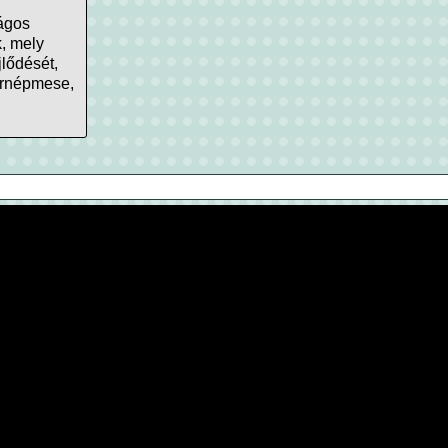
ágos
, mely
jlődését,
rnépmese,