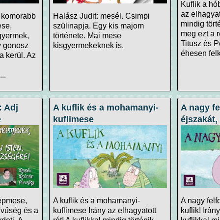
Kuflik a hó
az elhagyato
y komorabb
Halász Judit: mesél. Csimpi
mindig tört
se,
szülinapja. Egy kis majom
meg ezt a r
 gyermek,
története. Mai mese
Titusz és 
y gonosz
kisgyermekeknek is.
éhesen fel
 kerül. Az
..
 Adj
A kuflik és a mohamanyi-
A nagy fe
e
kuflimese
éjszakát, 
épmese,
A kuflik és a mohamanyi-
A nagy felf
ívűség és a
kuflimese Irány az elhagyatott
kuflik! Irán