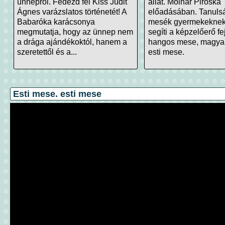
ünnepről. Fedezd fel Kiss Judit
állat. Molnár Piroska
Ágnes varázslatos történetét! A
előadásában. Tanuls
Babaróka karácsonya
mesék gyermekeknek
megmutatja, hogy az ünnep nem
segíti a képzelőerő fe
a drága ajándékoktól, hanem a
hangos mese, magya
szeretettől és a...
esti mese.
Esti mese. esti mese