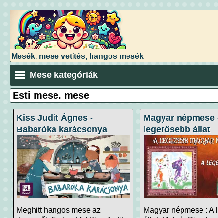
Mesék, mese vetítés, hangos mesék
Mese kategóriák
Esti mese. mese
Kiss Judit Ágnes -
Magyar népmese 
Babaróka karácsonya
legerősebb állat
Meghitt hangos mese az
Magyar népmese : A 