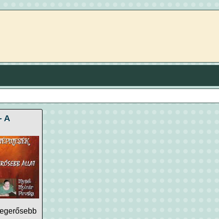
- A
legerősebb