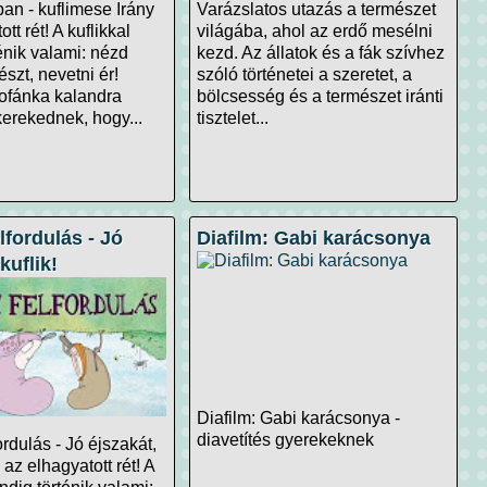
ban - kuflimese Irány
Varázslatos utazás a természet
tt rét! A kuflikkal
világába, ahol az erdő mesélni
énik valami: nézd
kezd. Az állatok és a fák szívhez
észt, nevetni ér!
szóló történetei a szeretet, a
Pofánka kalandra
bölcsesség és a természet iránti
kerekednek, hogy...
tisztelet...
lfordulás - Jó
Diafilm: Gabi karácsonya
kuflik!
Diafilm: Gabi karácsonya -
diavetítés gyerekeknek
ordulás - Jó éjszakát,
y az elhagyatott rét! A