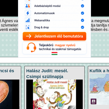
it Ágnes varázslatos történetét! A Babaróka karácsonya megmut
n a szívmelengető hangos mesében Babaróka és családja tanítja 
adventi estékre, amely segít a kicsiknek az elcsendesedésben é
ncsi és
Halász Judit: mesél.
Kuflik a 
Csimpi szülinapja