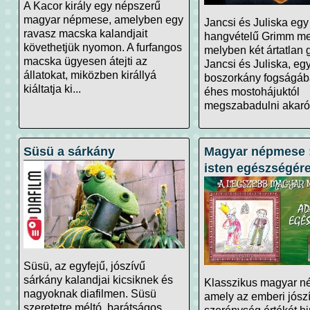
A Kacor király egy népszerű
magyar népmese, amelyben egy
Jancsi és Juliska eg
ravasz macska kalandjait
hangvételű Grimm me
követhetjük nyomon. A furfangos
melyben két ártatlan
macska ügyesen átejti az
Jancsi és Juliska, eg
állatokat, miközben királlyá
boszorkány fogságába
kiáltatja ki...
éhes mostohájuktól
megszabadulni akaró.
Süsü a sárkány
Magyar népmese :
isten egészségér
Süsü, az egyfejű, jószívű
sárkány kalandjai kicsiknek és
Klasszikus magyar n
nagyoknak diafilmen. Süsü
amely az emberi jósz
szeretetre méltó, barátságos