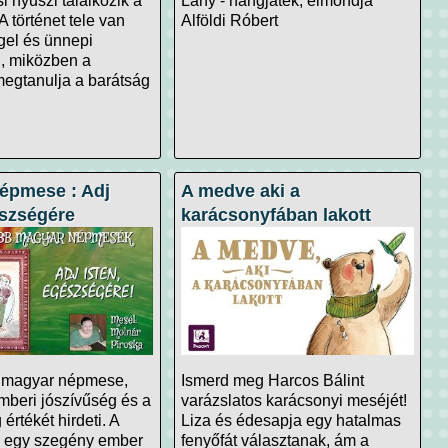
i nyuszi találkozik a
Lány - hangjáték, elmondja
A történet tele van
Alföldi Róbert
el és ünnepi
l, miközben a
megtanulja a barátság
épmese : Adj
A medve aki a
észségére
karácsonyfában lakott
s magyar népmese,
Ismerd meg Harcos Bálint
mberi jószívűség és a
varázslatos karácsonyi meséjét!
értékét hirdeti. A
Liza és édesapja egy hatalmas
n egy szegény ember
fenyőfát választanak, ám a