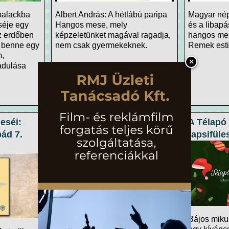
palackba
Albert András: A hétlábú paripa
Magyar nép
séje egy
Hangos mese, mely
és a libap
 az erdőben
képzeletünket magával ragadja,
hangos me
, benne egy
nem csak gyermekeknek.
Remek est
m,
×
adulása
eséi:
Mai mesék: Alice
A Télapó 
ád 7.
Csodaországban
tapsifül
Alice Csodaországban egy
Bájos miku