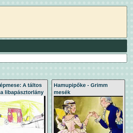
épmese: A táltos
Hamupipőke - Grimm
a libapásztorlány
mesék