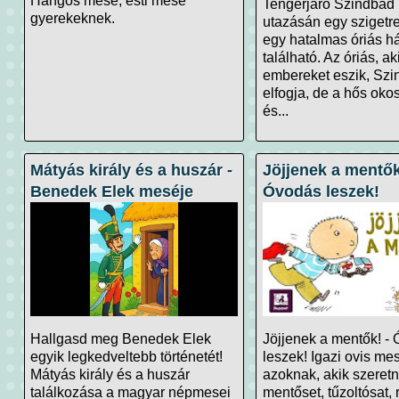
Hangos mese, esti mese
Tengerjáró Szindbád 
gyerekeknek.
utazásán egy szigetre
egy hatalmas óriás h
található. Az óriás, ak
embereket eszik, Szi
elfogja, de a hős oko
és...
Mátyás király és a huszár -
Jöjjenek a mentők
Benedek Elek meséje
Óvodás leszek!
Hallgasd meg Benedek Elek
Jöjjenek a mentők! -
egyik legkedveltebb történetét!
leszek! Igazi ovis me
Mátyás király és a huszár
azoknak, akik szeret
találkozása a magyar népmesei
mentőset, tűzoltósat,