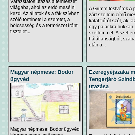
Varázslatos utazás a természet
világába, ahol az erdő mesélni
A Grimm-testvérek A 
kezd. Az állatok és a fák szívhez
zárt szellem című me
szóló történetei a szeretet, a
fiatal fiúról szól, aki
bölcsesség és a természet iránti
egy palackra bukkan
tisztelet...
szellemmel. A szelle
hálátlanságból, szab
után a...
Magyar népmese: Bodor
Ezeregyéjszaka m
ügyvéd
Tengerjáró Szindb
utazása
Magyar népmese: Bodor ügyvéd