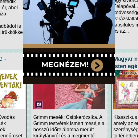
klasszikus mese, melyben a
egy kíváncs
hetedik
kíváncsi Alice egy nyúl üregén
Télapóval. 
 ér, ahol
keresztül egy különös világba,
kedvességg
áza
Csodaországba kerül. Itt minden
varázslatta
i
furcsa és logikátlan: beszélő...
tapsifüles 
ndbádot is
és az...
s trükkökkel
! -
Grimm mesék:
Magyar n
Csipkerózsika
isten eg
 Óvodás
Grimm mesék: Csipkerózsika. A
Klassziku
sék
Grimm testvérek ismert meséje a
amely az e
nek
hosszú időre álomba merült
szerénység 
 rendőröset
királylányról és a megmentő
történetbe