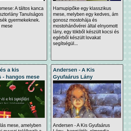
mese: A táltos kanca
Hamupipőke egy klasszikus
ásztorlány Tanulságos
mese, melyben egy kedves, ám
sék gyermekeknek.
gonosz mostohája és
i mese
mostohánővérei által elnyomott
lány, egy tökből készült kocsi és
egérből készült lovakat
segítségül...
és a kis
Andersen - A Kis
es - hangos mese
Gyufaárus Lány
lás mese, amelyben
Andersen - A Kis Gyufaárus