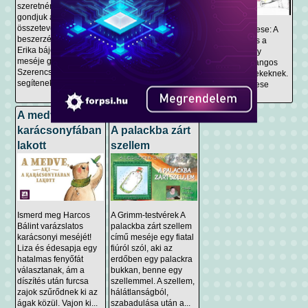
szeretnének sütni, de
mese. Esti mesét
gondjuk akad az
elmondja- Domján Edit
összetevők
Magyar népmese: A
beszerzésével - Bartos
táltos kanca és a
Erika bájos hangos
libapásztorlány
meséje gyerekeknek.
Tanulságos hangos
Szerencsére barátaik
mesék gyermekeknek.
segítenek, így...
Remek esti mese
A medve aki a
Grimm mesék :
karácsonyfában
A palackba zárt
lakott
szellem
Ismerd meg Harcos
A Grimm-testvérek A
Bálint varázslatos
palackba zárt szellem
karácsonyi meséjét!
című meséje egy fiatal
Liza és édesapja egy
fiúról szól, aki az
hatalmas fenyőfát
erdőben egy palackra
választanak, ám a
bukkan, benne egy
díszítés után furcsa
szellemmel. A szellem,
zajok szűrődnek ki az
hálátlanságból,
ágak közül. Vajon ki...
szabadulása után a...