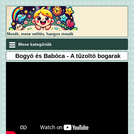
Mesék, mese vetítés, hangos mesék
Mese kategóriák
Bogyó és Babóca - A tűzoltó bogarak